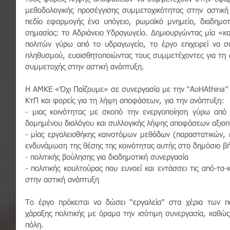
μεθοδολογικής προσέγγισης συμμετοχικότητας στην αστική
πεδίο εφαρμογής ένα υπόγειο, ρωμαϊκό μνημείο, διαδημοτ
σημασίας: το Αδριάνειο Υδραγωγείο. Δημιουργώντας μία «κο
πολιτών γύρω από το υδραγωγείο, το έργο επιχειρεί να σ
πληθυσμού, ευαισθητοποιώντας τους συμμετέχοντες για τη σ
συμμετοχής στην αστική ανάπτυξη. 
Η ΑΜΚΕ «Όχι Παίζουμε» σε συνεργασία με την “AoHAthina” θ
ΚτΠ και φορείς για τη λήψη αποφάσεων, για την ανάπτυξη:
- μιας κοινότητας με σκοπό την ενεργοποίηση γύρω από 
δομημένου διαλόγου και συλλογικής λήψης αποφάσεων αξιοπο
- μίας εργαλειοθήκης καινοτόμων μεθόδων (παραστατικών, ε
ενδυνάμωση της θέσης της κοινότητας αυτής στο δημόσιο β
- πολιτικής βούλησης για διαδημοτική συνεργασία 
- πολιτικής κουλτούρας που ευνοεί και εντάσσει τις από-τα
στην αστική ανάπτυξη
Το έργο πρόκειται να δώσει “εργαλεία” στα χέρια των π
χάραξης πολιτικής με όραμα την ισότιμη συνεργασία, καθώς 
πόλη.