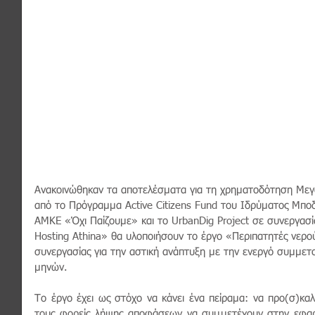
Ανακοινώθηκαν τα αποτελέσματα για τη χρηματοδότηση Μεγ
από το Πρόγραμμα Active Citizens Fund του Ιδρύματος Μποδο
AMKE «Όχι Παίζουμε» και το UrbanDig Project σε συνεργασία
Hosting Athina» θα υλοποιήσουν το έργο «
Περιπατητές νερού
συνεργασίας για την αστική ανάπτυξη με την ενεργό συμμετ
μηνών.
Το έργο έχει ως στόχο να κάνει ένα πείραμα: να προ(σ)καλ
τους φορείς λήψης αποφάσεων να συμμετέχουν στην εφαρμ