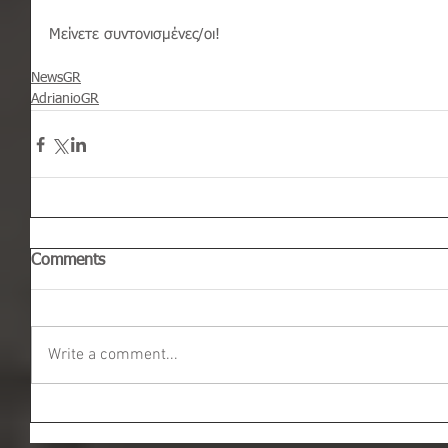
Μείνετε συντονισμένες/οι!
NewsGR
AdrianioGR
Comments
Write a comment...