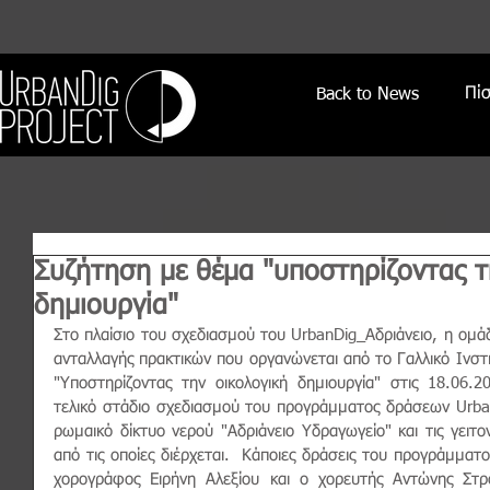
Πί
Back to News
Συζήτηση με θέμα "υποστηρίζοντας τ
δημιουργία"
Στο πλαίσιο του σχεδιασμού του UrbanDig_Αδριάνειο, η ομά
ανταλλαγής πρακτικών που οργανώνεται από το Γαλλικό Ινστ
"Υποστηρίζοντας την οικολογική δημιουργία" στις 18.06.
τελικό στάδιο σχεδιασμού του προγράμματος δράσεων Urban
ρωμαικό δίκτυο νερού "Αδριάνειο Υδραγωγείο" και τις γειτο
από τις οποίες διέρχεται.  Κάποιες δράσεις του προγράμματο
χορογράφος Ειρήνη Αλεξίου και ο χορευτής Αντώνης Στρ