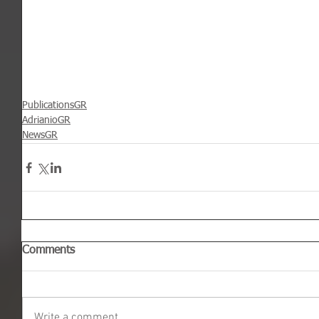
PublicationsGR
AdrianioGR
NewsGR
Comments
Write a comment...