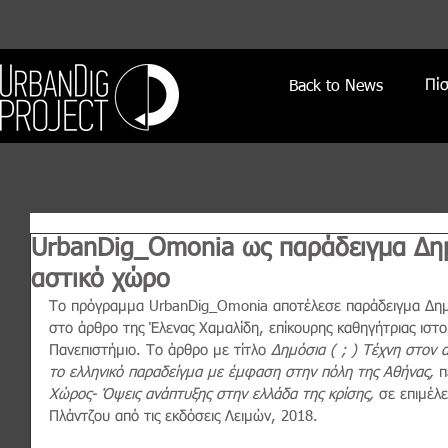
Πί
Back to News
UrbanDig_Omonia ως παράδειγμα Δημ
αστικό χώρο
Το πρόγραμμα UrbanDig_Omonia αποτέλεσε παράδειγμα Δημό
στο άρθρο της Έλενας Χαμαλίδη, επίκουρης καθηγήτριας ιστορ
Πανεπιστήμιο. Το άρθρο με τίτλο 
Δημόσια ( ; ) Τέχνη στον α
το ελληνικό παραδείγμα με έμφαση στην πόλη της Αθήνας, 
π
Χώρος- Όψεις ανάπτυξης στην ελλάδα της κρίσης, 
σε επιμέλ
Πλάντζου από τις εκδόσεις Λειμών, 2018.