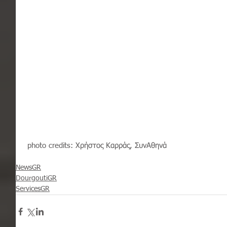
 photo credits: Χρήστος Καρράς, ΣυνΑθηνά
NewsGR
DourgoutiGR
ServicesGR