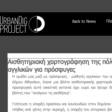
Πί
Back to News
Αισθητηριακή χαρτογράφηση της πό
αγγλικών για πρόσφυγες
Η ομάδα μας μαζί με πρόσφυγες - μαθητές αγγλικών του π
Δήμου Αθηναίων, έκανε μια βόλτα αισθητηριακής χαρτογρά
προσφυγική αυτή οικιστική γειτονιά έχει ευρύ και ήσυχο 
βόλτες που "ανοίγουν τις αισθήσεις".    
Γοήτευσε η ύπαρξη πρασίνου και λουλουδιών στον δημόσιο χ
πλήθος από γάτες στην περιοχή, η ύπαρξη του ιστορικού βα