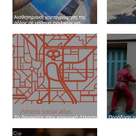
Αισθητηριακή χαρτογράφηση της
πόλης σε μάθημα αγγλικών για
πρόσφυγες
Το Δουργούτι στον κοινωνικό άτλαντα
Παράδοση αρ
της Αθήνας
του Δουργου