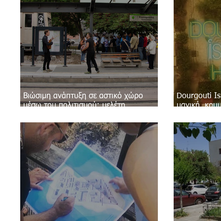
Βιώσιμη ανάπτυξη σε αστικό χώρο
Dourgouti Is
μέσω του πολιτισμού: μελέτη
μαγική, κρυ
περίπτωσης Dourgouti Island Hotel
Αθήνας