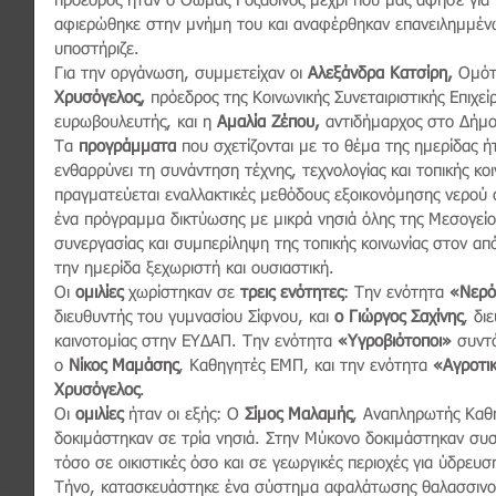
πρόεδρος ήταν ο Θωμάς Γοζαδίνος μέχρι που μας άφησε για τ
αφιερώθηκε στην μνήμη του και αναφέρθηκαν επανειλημμένως 
υποστήριζε. 
Για την οργάνωση, συμμετείχαν οι 
Αλεξάνδρα Κατσίρη, 
Ομότ
Χρυσόγελος, 
πρόεδρος της Κοινωνικής Συνεταιριστικής Επιχε
ευρωβουλευτής, και η 
Αμαλία Ζέπου,
 αντιδήμαρχος στο Δήμο
Τα 
προγράμματα
 που σχετίζονται με το θέμα της ημερίδας ή
ενθαρρύνει τη συνάντηση τέχνης, τεχνολογίας και τοπικής κοι
πραγματεύεται εναλλακτικές μεθόδους εξοικονόμησης νερού σ
ένα πρόγραμμα δικτύωσης με μικρά νησιά όλης της Μεσογείο
συνεργασίας και συμπερίληψη της τοπικής κοινωνίας στον απ
την ημερίδα ξεχωριστή και ουσιαστική.
Οι 
ομιλίες
 χωρίστηκαν σε 
τρεις ενότητες
: Την ενότητα 
«Νερ
διευθυντής του γυμνασίου Σίφνου, και 
ο Γιώργος Σαχίνης
, δι
καινοτομίας στην ΕΥΔΑΠ. Την ενότητα 
«Υγροβιότοποι»
 συντ
ο 
Νίκος Μαμάσης
, Καθηγητές ΕΜΠ, και την ενότητα 
«Αγροτι
Χρυσόγελος
.
Οι 
ομιλίες
 ήταν οι εξής: Ο 
Σίμος Μαλαμής
, Αναπληρωτής Καθη
δοκιμάστηκαν σε τρία νησιά. Στην Μύκονο δοκιμάστηκαν συ
τόσο σε οικιστικές όσο και σε γεωργικές περιοχές για ύδρευσ
Τήνο, κατασκευάστηκε ένα σύστημα αφαλάτωσης θαλασσινού