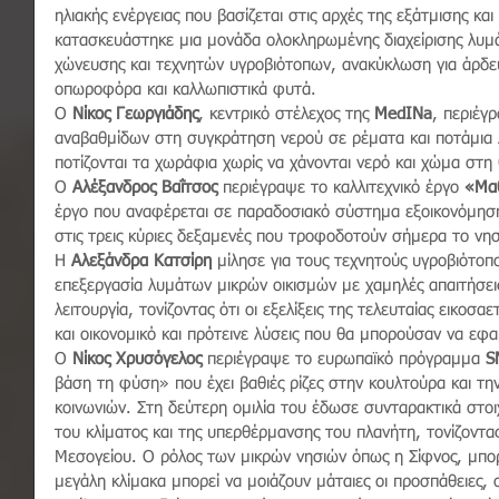
ηλιακής ενέργειας που βασίζεται στις αρχές της εξάτμισης κ
κατασκευάστηκε μια μονάδα ολοκληρωμένης διαχείρισης λυμ
χώνευσης και τεχνητών υγροβιότοπων, ανακύκλωση για άρδε
οπωροφόρα και καλλωπιστικά φυτά.
Ο 
Νίκος Γεωργιάδης
, κεντρικό στέλεχος της 
MedINa
, περιέγ
αναβαθμίδων στη συγκράτηση νερού σε ρέματα και ποτάμια
ποτίζονται τα χωράφια χωρίς να χάνονται νερό και χώμα στη
Ο 
Αλέξανδρος Βαΐτσος
 περιέγραψε το καλλιτεχνικό έργο
 «Μα
έργο που αναφέρεται σε παραδοσιακό σύστημα εξοικονόμησης
στις τρεις κύριες δεξαμενές που τροφοδοτούν σήμερα το νη
Η 
Αλεξάνδρα Κατσίρη
 μίλησε για τους τεχνητούς υγροβιότοπ
επεξεργασία λυμάτων μικρών οικισμών με χαμηλές απαιτήσει
λειτουργία, τονίζοντας ότι οι εξελίξεις της τελευταίας εικοσ
και οικονομικό και πρότεινε λύσεις που θα μπορούσαν να εφ
Ο 
Νίκος Χρυσόγελος
 περιέγραψε το ευρωπαϊκό πρόγραμμα 
S
βάση τη φύση» που έχει βαθιές ρίζες στην κουλτούρα και τ
κοινωνιών.
 Στη δεύτερη ομιλία του έδωσε συνταρακτικά στοιχ
του κλίματος και της υπερθέρμανσης του πλανήτη, τονίζοντα
Μεσογείου. Ο ρόλος των μικρών νησιών όπως η Σίφνος, μπορε
μεγάλη κλίμακα μπορεί να μοιάζουν μάταιες οι προσπάθειες, ο