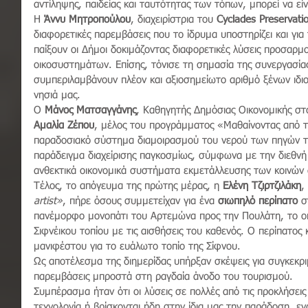
αντίληψης, παιδείας και ταυτότητας των τόπων, μπορεί να εί
Η 
Άννυ Μητροπούλου
, διαχειρίστρια του 
Cyclades Preservati
διαφορετικές παρεμβάσεις που το ίδρυμα υποστηρίζει και για
παίξουν οι Δήμοι δοκιμάζοντας διαφορετικές λύσεις προσαρ
οικοσυστημάτων. Επίσης, τόνισε τη σημασία της συνεργασίας
συμπεριλαμβάνουν πλέον και αξιοσημείωτο αριθμό ξένων ιδιο
νησιά μας.   
Ο 
Μάνος Ματσαγγάνης
, Καθηγητής Δημόσιας Οικονομικής στο
Αμαλία Ζέπου
, μέλος του προγράμματος «Μαθαίνοντας από 
παραδοσιακό σύστημα διαμοιρασμού του νερού των πηγών τ
παράδειγμα διαχείρισης παγκοσμίως, σύμφωνα με την διεθνή α
ανθεκτικά οικονομικά συστήματα εκμετάλλευσης των κοινών
Τέλος, το απόγευμα της πρώτης μέρας, η 
Ελένη Τζιρτζιλάκη
,
artist»
, πήρε όσους συμμετείχαν για ένα 
σιωπηλό περίπατο
 σ
πανέμορφο μονοπάτι του Αρτεμώνα προς την Πουλάτη, το ο
Σιφνέικου τοπίου με τις αισθήσεις του καθενός. Ο περίπατος
μανιφέστου για το ευάλωτο τοπίο της Σίφνου.
Ως αποτέλεσμα της διημερίδας 
υπήρξαν σκέψεις για συγκεκρ
παρεμβάσεις μπροστά σ
τη ραγδαία άνοδο του τουρισμού
. 
Συμπέρασμα ήταν ότι οι λύσεις σε πολλές από τις προκλήσει
τεχνολογία ή βρίσκονται ήδη στην ίδια μας την παράδοση, εν