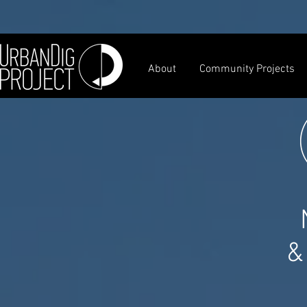
About
Community Projects
&