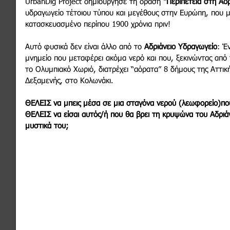
UrbanDig Project δημιούργησε τη δράση 
"Περιπέτεια στη Αδ
υδραγωγείο τέτοιου τύπου και μεγέθους στην Ευρώπη, που μ
κατασκευασμένο περίπου 1900 χρόνια πριν!
Αυτό φυσικά δεν είναι άλλο από το 
Αδριάνειο Υδραγωγείο
: Έ
μνημείο που μεταφέρει ακόμα νερό και που, ξεκινώντας από 
το Ολυμπιακό Χωριό, διατρέχει “αόρατα” 8 δήμους της Αττική
Δεξαμενής, στο Κολωνάκι.
ΘΕΛΕΙΣ να μπεις μέσα σε μια σταγόνα νερού (λεωφορείο)που
ΘΕΛΕΙΣ να είσαι αυτός/ή που θα βρει τη κρυψώνα του Αδριά
μυστικά του;