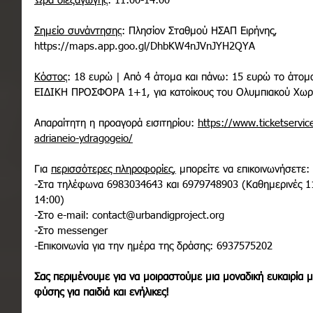
Ώρα διεξαγωγής
: 11:00-14:00
Σημείο συνάντησης
: Πλησίον Σταθμού ΗΣΑΠ Ειρήνης, 
https://maps.app.goo.gl/DhbKW4nJVnJYH2QYA
Κόστος
: 18 ευρώ | Από 4 άτομα και πάνω: 15 ευρώ το άτομ
ΕΙΔΙΚΗ ΠΡΟΣΦΟΡΑ 1+1, για κατοίκους του Ολυμπιακού Χωριού
Απαραίτητη η προαγορά εισιτηρίου: 
https://www.ticketservice
adrianeio-ydragogeio/
Για 
περισσότερες πληροφορίες,
 μπορείτε να επικοινωνήσετε:
-Στα τηλέφωνα 6983034643 και 6979748903 (Καθημερινές 11
14:00)
-Στο e-mail: 
contact@urbandigproject.org
-Στο messenger
-Επικοινωνία για την ημέρα της δράσης: 6937575202
Σας περιμένουμε για να μοιραστούμε μια μοναδική ευκαιρία 
φύσης για παιδιά και ενήλικες!