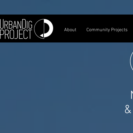
About
Community Projects
&