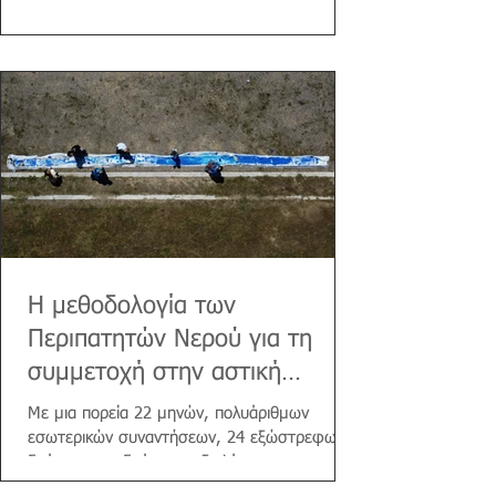
κλιματικής...
Η μεθοδολογία των
Περιπατητών Νερού για τη
συμμετοχή στην αστική
ανάπτυξη είναι εδώ!
Με μια πορεία 22 μηνών, πολυάριθμων
εσωτερικών συναντήσεων, 24 εξώστρεφων
δράσεων και δράσεων αξιολόγησης και με
συντροφιά...