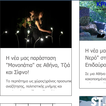
H νέα μ
Νερό" σ
Η νέα μας παράσταση
Επιδαύρ
"Μονοπάτια" σε Αθήνα, Τζιά
και Σίφνο!
Σε μια Αθήνα
κακοποιημέν
Το περπάτημα ως χώρος/χρόνος προσωπικής
υπόγειο κανά
αναζήτησης, πολιτιστικής μνήμης και
διασταυρώνον
οικολογικής συνείδησης Προπώληση
εισιτηρίων εδω: https://www.more.com/gr-
el/tickets/theater/monopatia/ Με αφορμή τη