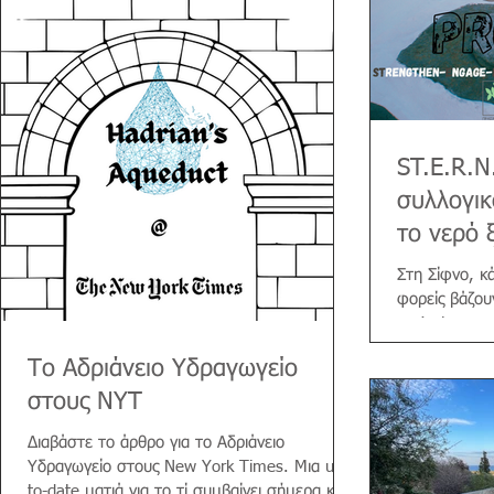
δημιουργία εθνικού δικτύου μονοπατιών
πεζοπορίας και την ανάγκη ανάδειξης και
προστασίας της φυσικής και πολιτιστικής
κληρονομιάς των νησιών, το UrbanDig Project
στήνει την καινούρια παράσταση “Μονοπάτια”
εντός και εκτός πόλης, σε Αθήνα, Κέα και
Σίφνο, αναζητώντας τα στοιχεία εκείνα που
ST.E.R.N
συλλογικ
το νερό 
Στη Σίφνο, κά
φορείς βάζου
project, για
σχέδιο...
Το Αδριάνειο Υδραγωγείο
στους NYT
Διαβάστε το άρθρο για το Αδριάνειο
Υδραγωγείο στους New York Times. Mια up-
to-date ματιά για το τί συμβαίνει σήμερα και