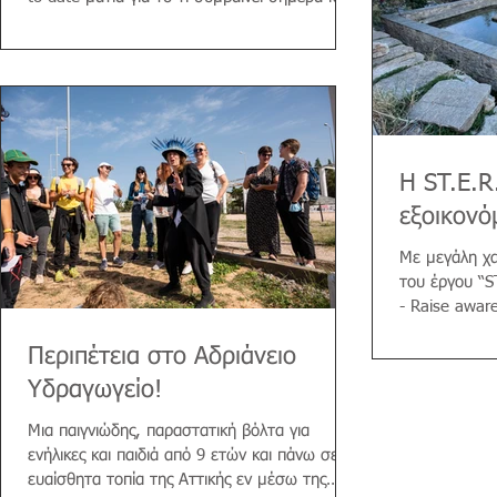
τί πρόκειται να...
H ST.E.R
εξοικονό
Με μεγάλη χα
του έργου “S
- Raise aware
οποίο...
Περιπέτεια στο Αδριάνειο
Υδραγωγείο!
Μια παιγνιώδης, παραστατική βόλτα για
ενήλικες και παιδιά από 9 ετών και πάνω σε
ευαίσθητα τοπία της Αττικής εν μέσω της