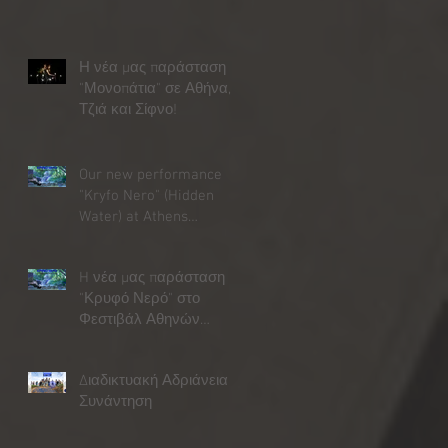
Η νέα μας παράσταση
"Μονοπάτια" σε Αθήνα,
Τζιά και Σίφνο!
Our new performance
"Kryfo Nero" (Hidden
Water) at Athens
Epidaurus Festival
H νέα μας παράσταση
"Κρυφό Νερό" στο
Φεστιβάλ Αθηνών
Επιδαύρου
Διαδικτυακή Αδριάνεια
Συνάντηση