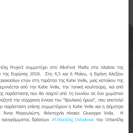
ig Project συμμετέχει στο AltoFest Malta στα πλαίσια της  
α της Ευρώπης 2018.  Στις 4,5 και 6 Μαίου, η Ειρήνη Αλεξίου 
ριακοσίων ετών στη ταράτσα της Katie Vella, μιας κατοίκου της 
μπνέεται από την Katie Vella, την τοπική κουλτούρα, και από 
 της παράστασης που θα παιχτεί από 1η Ιουνίου σε ένα χωμάτινο 
αζητά την σύχγρονη έννοια του "θρυλικού ήρωα", που αποτελεί 
ην παράσταση επίσης συμμετέχουν η Katie Vella και η Δήμητρα 
α: Άννα Μαγουλιώτη. Φιλοτεχνία πίνακα: Giuseppe Vella.  Η 
υ προγράμματος δράσεων 
#UrbanDig_Ushakova
 του UrbanDig 