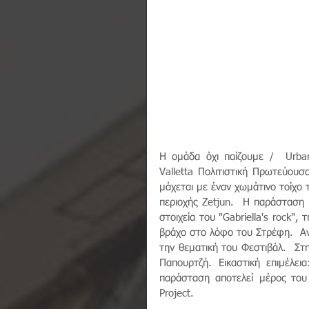
Η ομάδα όχι παίζουμε /  UrbanD
Valletta Πολιτιστική Πρωτεύουσ
μάχεται με έναν χωμάτινο τοίχο τ
περιοχής Zetjun.  Η παράσταση ε
στοιχεία του "Gabriella's rock",
βράχο στο λόφο του Στρέφη.  Αν
την θεματική του Φεστιβάλ.  Στ
Παπουρτζή. Εικαστική επιμέλει
παράσταση αποτελεί μέρος το
Project. 