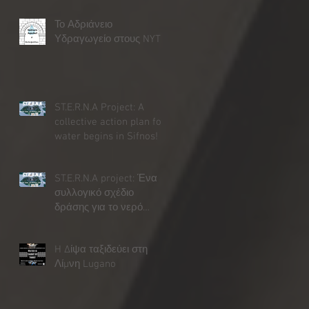
Το Αδριάνειο
Υδραγωγείο στους NYT
ST.E.R.N.A Project: A
collective action plan for
water begins in Sifnos!
ST.E.R.N.A project: Ένα
συλλογικό σχέδιο
δράσης για το νερό
ξεκινάει στη Σίφνο!
H Δίψα ταξιδεύει στη
Λίμνη Lugano