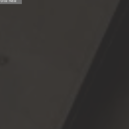
 στα Νέα