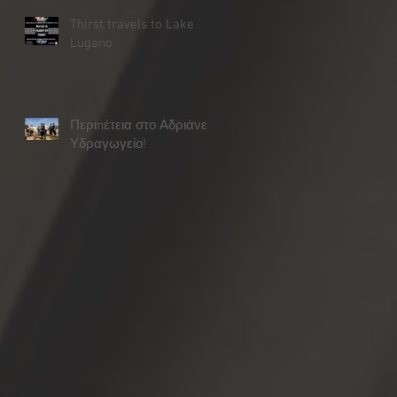
Thirst travels to Lake
Lugano
Περιπέτεια στο Αδριάνειο
Υδραγωγείο!