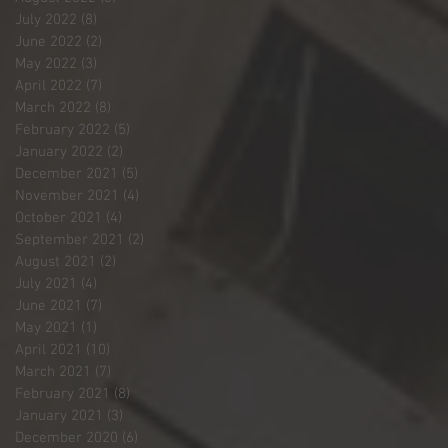
July 2022
(8)
8 posts
June 2022
(2)
2 posts
May 2022
(3)
3 posts
April 2022
(7)
7 posts
March 2022
(8)
8 posts
February 2022
(5)
5 posts
January 2022
(2)
2 posts
December 2021
(5)
5 posts
November 2021
(4)
4 posts
October 2021
(4)
4 posts
September 2021
(2)
2 posts
August 2021
(2)
2 posts
July 2021
(4)
4 posts
June 2021
(7)
7 posts
May 2021
(1)
1 post
April 2021
(10)
10 posts
March 2021
(7)
7 posts
February 2021
(8)
8 posts
January 2021
(3)
3 posts
December 2020
(6)
6 posts