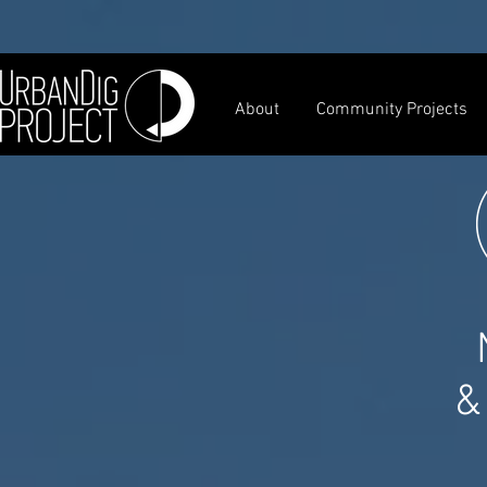
About
Community Projects
&