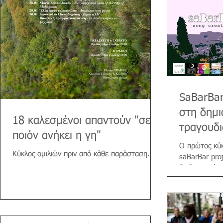
SaBarBar Proj
στη δημι
18 καλεσμένοι απαντούν "σε
τραγουδι
ποιόν ανήκει η γη"
O πρώτος κύ
Κύκλος ομιλιών πριν από κάθε παράσταση...
saBarBar pro
διαδικτυακά 
για τη γειτονι