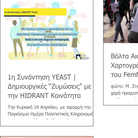
Βόλτα Αι
Χαρτογρά
του FemM
1η Συνάντηση YEAST |
Δημιουργικές “Ζυμώσεις” με
φώτο: Μ. Στ
χαρά πραγματ
την HIDRANT Κοινότητα
αισθητηριακή
του FemMap P
Την Κυριακή 18 Απριλίου, με αφορμή την
Παγκόσμια Ημέρα Πολιτιστικής Κληρονομιάς,
πραγματοποιήθηκε διαδικτυακά η 1η
συνάντηση YEAST!