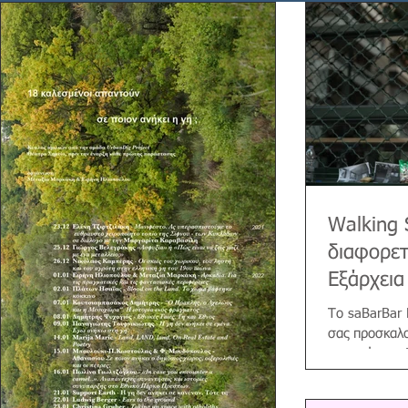
Walking 
διαφορετ
Εξάρχεια
Το saBarBar P
σας προσκαλο
γειτονιά των