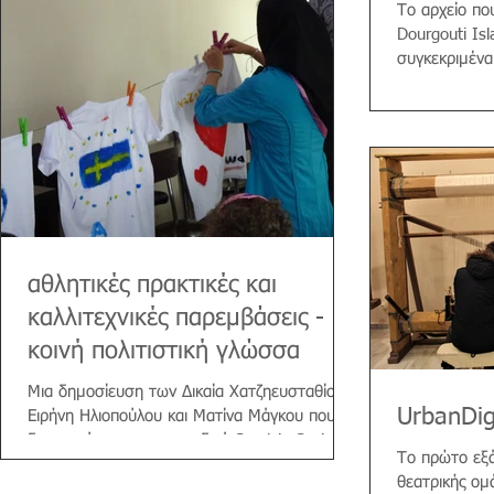
Το αρχείο πο
Dourgouti Isl
συγκεκριμένα 
ομάδες Ιστορι
αθλητικές πρακτικές και
καλλιτεχνικές παρεμβάσεις -
κοινή πολιτιστική γλώσσα
Μια δημοσίευση των Δικαία Χατζηευσταθίου,
UrbanDig
Ειρήνη Ηλιοπούλου και Ματίνα Μάγκου που
δημοσιεύτηκε στο περιοδικό Sport in Society.
Το πρώτο εξά
Cultures,...
θεατρικής ομ