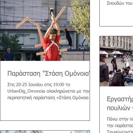
Σπουδών του
έμπνευση την
Παράσταση "Στάση Ομόνοια"
Στις 20-25 Ιουνίου στις 19:00 το
UrbanDig_Omonoia ολοκληρώνεται με την
περιπατητική παράσταση «Στάση Ομόνοια |
Εργαστήρ
Τρυπών(ον)τας στην...
πουλιών 
Πάνω στην πλ
την παράστα
Τρυπών(οντ)α