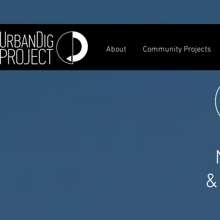
About
Community Projects
&